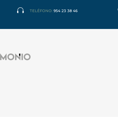

TELÉFONO:
954 23 38 46